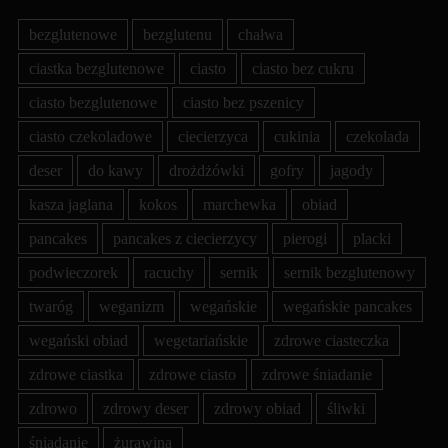
bezglutenowe
bezglutenu
chałwa
ciastka bezglutenowe
ciasto
ciasto bez cukru
ciasto bezglutenowe
ciasto bez pszenicy
ciasto czekoladowe
ciecierzyca
cukinia
czekolada
deser
do kawy
drożdżówki
gofry
jagody
kasza jaglana
kokos
marchewka
obiad
pancakes
pancakes z ciecierzycy
pierogi
placki
podwieczorek
racuchy
sernik
sernik bezglutenowy
twaróg
weganizm
wegańskie
wegańskie pancakes
wegański obiad
wegetariańskie
zdrowe ciasteczka
zdrowe ciastka
zdrowe ciasto
zdrowe śniadanie
zdrowo
zdrowy deser
zdrowy obiad
śliwki
śniadanie
żurawina