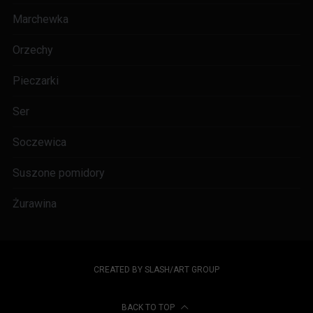
Marchewka
Orzechy
Pieczarki
Ser
Soczewica
Suszone pomidory
Żurawina
CREATED BY SLASH/ART GROUP
BACK TO TOP