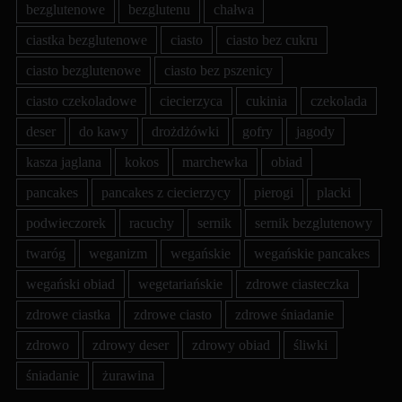
bezglutenowe
bezglutenu
chałwa
ciastka bezglutenowe
ciasto
ciasto bez cukru
ciasto bezglutenowe
ciasto bez pszenicy
ciasto czekoladowe
ciecierzyca
cukinia
czekolada
deser
do kawy
drożdżówki
gofry
jagody
kasza jaglana
kokos
marchewka
obiad
pancakes
pancakes z ciecierzycy
pierogi
placki
podwieczorek
racuchy
sernik
sernik bezglutenowy
twaróg
weganizm
wegańskie
wegańskie pancakes
wegański obiad
wegetariańskie
zdrowe ciasteczka
zdrowe ciastka
zdrowe ciasto
zdrowe śniadanie
zdrowo
zdrowy deser
zdrowy obiad
śliwki
śniadanie
żurawina