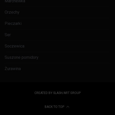
Marchewka
Orzechy
Pieczarki
Ser
Soczewica
Suszone pomidory
Żurawina
CREATED BY SLASH/ART GROUP
BACK TO TOP