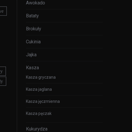
Awokado
we
Bataty
Brokuły
Cukinia
Jajka
Kasza
wy
Kasza gryczana
dy
Kasza jaglana
Kasza jęczmienna
Kasza pęczak
Kukurydza