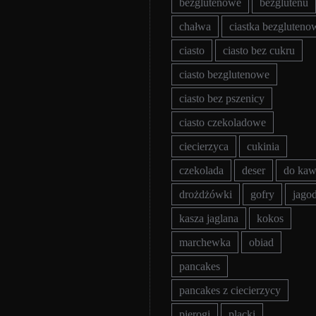
bezglutenowe
bezglutenu
chałwa
ciastka bezgluteno
ciasto
ciasto bez cukru
ciasto bezglutenowe
ciasto bez pszenicy
ciasto czekoladowe
ciecierzyca
cukinia
czekolada
deser
do ka
drożdżówki
gofry
jago
kasza jaglana
kokos
marchewka
obiad
pancakes
pancakes z ciecierzycy
pierogi
placki