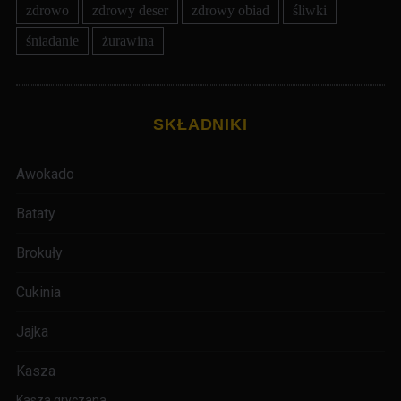
zdrowo
zdrowy deser
zdrowy obiad
śliwki
śniadanie
żurawina
SKŁADNIKI
Awokado
Bataty
Brokuły
Cukinia
Jajka
Kasza
Kasza gryczana