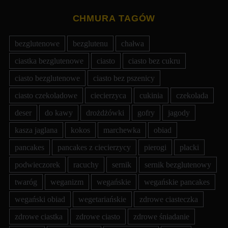
CHMURA TAGÓW
bezglutenowe
bezglutenu
chałwa
ciastka bezglutenowe
ciasto
ciasto bez cukru
ciasto bezglutenowe
ciasto bez pszenicy
ciasto czekoladowe
ciecierzyca
cukinia
czekolada
deser
do kawy
drożdżówki
gofry
jagody
kasza jaglana
kokos
marchewka
obiad
pancakes
pancakes z ciecierzycy
pierogi
placki
podwieczorek
racuchy
sernik
sernik bezglutenowy
twaróg
weganizm
wegańskie
wegańskie pancakes
wegański obiad
wegetariańskie
zdrowe ciasteczka
zdrowe ciastka
zdrowe ciasto
zdrowe śniadanie