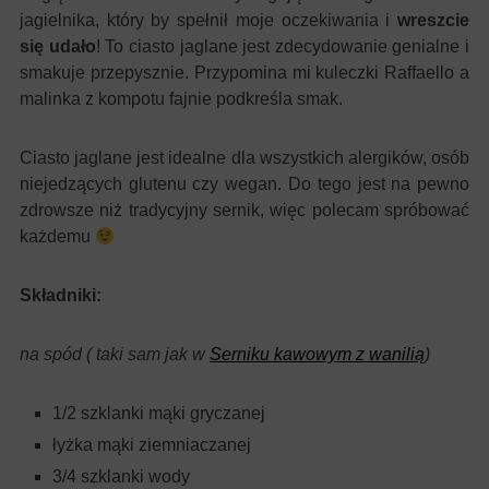
jagielnika, który by spełnił moje oczekiwania i
wreszcie
się udało
! To ciasto jaglane jest zdecydowanie genialne i
smakuje przepysznie. Przypomina mi kuleczki Raffaello a
malinka z kompotu fajnie podkreśla smak.
Ciasto jaglane jest idealne dla wszystkich alergików, osób
niejedzących glutenu czy wegan. Do tego jest na pewno
zdrowsze niż tradycyjny sernik, więc polecam spróbować
każdemu
Składniki:
na spód ( taki sam jak w
Serniku kawowym z wanilią
)
1/2 szklanki mąki gryczanej
łyżka mąki ziemniaczanej
3/4 szklanki wody