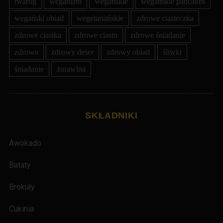
twaróg
weganizm
wegańskie
wegańskie pancakes
wegański obiad
wegetariańskie
zdrowe ciasteczka
zdrowe ciastka
zdrowe ciasto
zdrowe śniadanie
zdrowo
zdrowy deser
zdrowy obiad
śliwki
śniadanie
żurawina
SKŁADNIKI
Awokado
Bataty
Brokuły
Cukinia