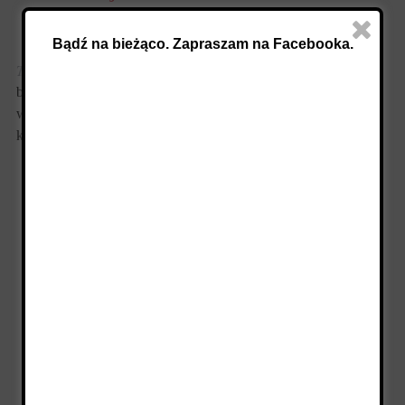
Bądź na bieżąco. Zapraszam na Facebooka.
Tags from the story
bezglutenowe
,
ciasto jaglane
,
ciasto jaglane z kokosem
,
ciasto
wegańskie
,
ciasto wegetariańskie
,
jagielnik
,
kasza jaglana
,
kokos
,
sernik
,
zdrowe ciasto
,
zdrowy deser
FACEBOOK
TWITTER
PINTEREST