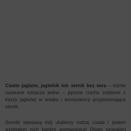
Ciasto jaglane, jagielnik lub sernik bez sera
– różnie
nazwane oznacza jedno – pyszne ciacho zrobione z
kaszy jaglanej w smaku i konsystencji przypominające
sernik.
Serniki stanowią mój ulubiony rodzaj ciasta i jestem
względem nich bardzo wymagająca! Długo szukałam