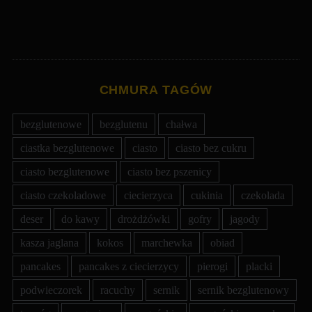
CHMURA TAGÓW
bezglutenowe
bezglutenu
chałwa
ciastka bezglutenowe
ciasto
ciasto bez cukru
ciasto bezglutenowe
ciasto bez pszenicy
ciasto czekoladowe
ciecierzyca
cukinia
czekolada
deser
do kawy
drożdżówki
gofry
jagody
kasza jaglana
kokos
marchewka
obiad
pancakes
pancakes z ciecierzycy
pierogi
placki
podwieczorek
racuchy
sernik
sernik bezglutenowy