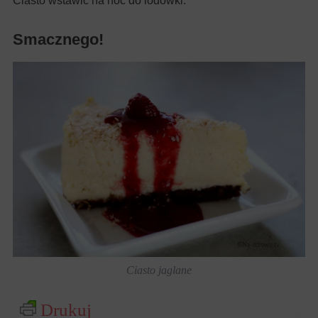
Ciasto wstawić na noc do lodówki.
Smacznego!
Ciasto jaglane
Drukuj